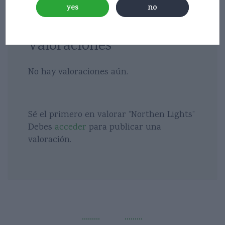
yes
no
Valoraciones
No hay valoraciones aún.
Sé el primero en valorar “Northen Lights”
Debes
acceder
para publicar una
valoración.