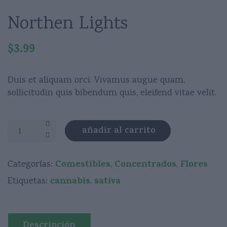
Northen Lights
$
3.99
Duis et aliquam orci. Vivamus augue quam,
sollicitudin quis bibendum quis, eleifend vitae velit.
Northen
añadir al carrito
Lights
cantidad
Comestibles
Concentrados
Flores
Categorías:
,
,
cannabis
sativa
Etiquetas:
,
Descripción