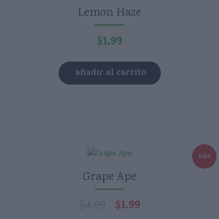
Lemon Haze
$
1.99
añadir al carrito
sale
Grape Ape
$
1.99
$
4.99
El
El
precio
precio