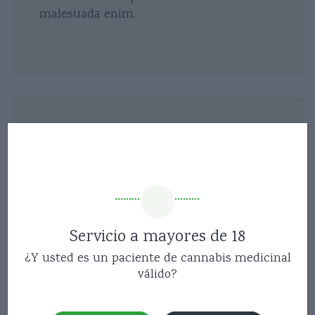
malesuada enim.
Información adicional
Type
Sativa
CBD
8%
Servicio a mayores de 18
THC
22%
¿Y usted es un paciente de cannabis medicinal
válido?